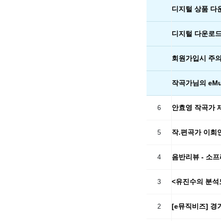
디지털 상품 다
디지털 다운로드
회원가입시 주의
작곡가님의 eMu
안효영 작곡가 
6
작.편곡가 이희
5
음반리뷰 - 소
4
<유진수의 분석
3
[e뮤직비즈] 
2