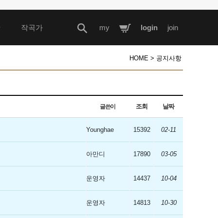
D
작곡가
my
login
join
HOME > 공지사항
조회
날짜
글쓴이
Younghae
15392
02-11
아만디
17890
03-05
운영자
14437
10-04
운영자
14813
10-30