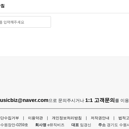
방침
usicbiz@naver.com
1:1 고객문의
으로 문의주시거나
를 이
무단수집거부
|
이용약관
|
개인정보처리방침
|
저작권안내
|
법적
-수원장안-0259호
회사명
e뮤직비즈
대표
임경신
주소
경기도 수원시