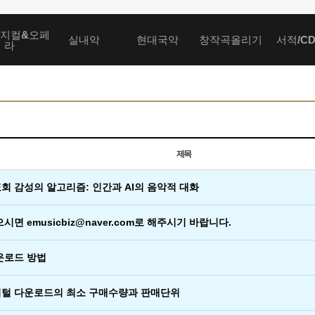
지컬&오페
실내악
현대국악
창작곡올리기
서적/C
라
제목
회 감성의 알고리즘: 인간과 AI의 음악적 대화
면 emusicbiz@naver.com로 해주시기 바랍니다.
운로드 방법
털 다운로드의 최소 구매수량과 판매단위