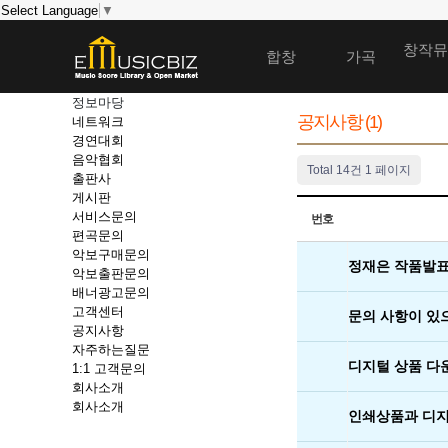
Select Language
▼
창작뮤
합창
가곡
정보마당
공지사항 (
1
)
네트워크
경연대회
음악협회
Total 14건
1 페이지
출판사
게시판
서비스문의
번호
편곡문의
악보구매문의
정재은 작품발표
악보출판문의
배너광고문의
고객센터
문의 사항이 있으시
공지사항
자주하는질문
디지털 상품 다
1:1 고객문의
회사소개
회사소개
인쇄상품과 디지