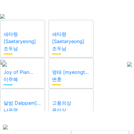
새타령
새타령
[Saetaryeong]
[Saetaryeong]
조두남
조두남
Joy of Pian…
명태 [myeongt…
이주혜
변훈
달밤 Dalppam]…
고풍의상
나운영
윤이상
강강술래
추억