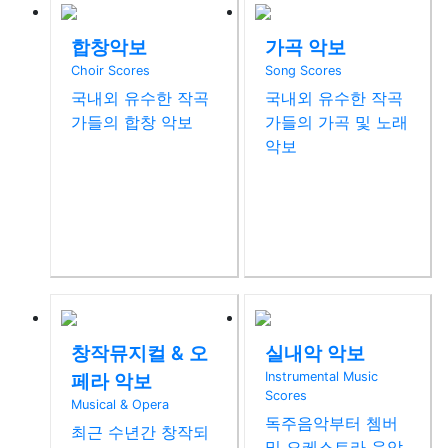
(Gangga…
최영섭
합창악보
가곡 악보
백병동
Choir Scores
Song Scores
국내외 유수한 작곡
국내외 유수한 작곡
청산리 벽계수야
가들의 합창 악보
가들의 가곡 및 노래
(Ch…
악보
이영조
청산에 살리라
김연준
창작뮤지컬 & 오
실내악 악보
페라 악보
Instrumental Music
Scores
상주 함창 맑은 물
Musical & Opera
독주음악부터 쳄버
에
최근 수년간 창작되
및 오케스트라 음악