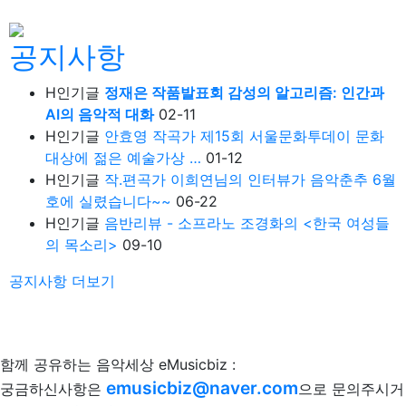
공지사항
H
인기글
정재은 작품발표회 감성의 알고리즘: 인간과
AI의 음악적 대화
02-11
H
인기글
안효영 작곡가 제15회 서울문화투데이 문화
대상에 젊은 예술가상 …
01-12
H
인기글
작.편곡가 이희연님의 인터뷰가 음악춘추 6월
호에 실렸습니다~~
06-22
H
인기글
음반리뷰 - 소프라노 조경화의 <한국 여성들
의 목소리>
09-10
공지사항
더보기
함께 공유하는 음악세상 eMusicbiz :
emusicbiz@naver.com
궁금하신사항은
으로 문의주시거