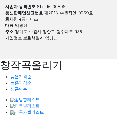
사업자 등록번호
817-96-00508
통신판매업신고번호
제2018-수원장안-0259호
회사명
e뮤직비즈
대표
임경신
주소
경기도 수원시 장안구 경수대로 935
개인정보 보호책임자
임경신
창작곡올리기
낮은가격순
높은가격순
상품명순
앨범형리스트
제목별리스트
작곡가별리스트