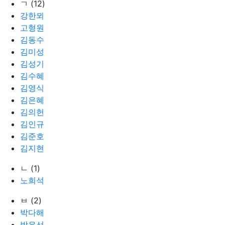
ㄱ (12)
강한뫼
고형원
김동수
김미성
김성기
김수혜
김영식
김은혜
김의헌
김인규
김준호
김지현
ㄴ (1)
노희석
ㅂ (2)
박다해
박유선