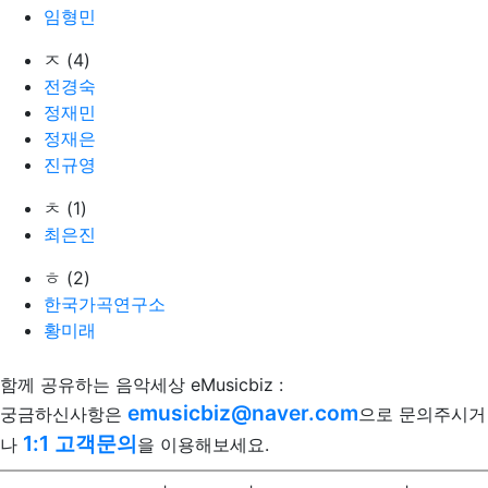
임형민
ㅈ (4)
전경숙
정재민
정재은
진규영
ㅊ (1)
최은진
ㅎ (2)
한국가곡연구소
황미래
함께 공유하는 음악세상 eMusicbiz :
emusicbiz@naver.com
궁금하신사항은
으로 문의주시거
1:1 고객문의
나
을 이용해보세요.