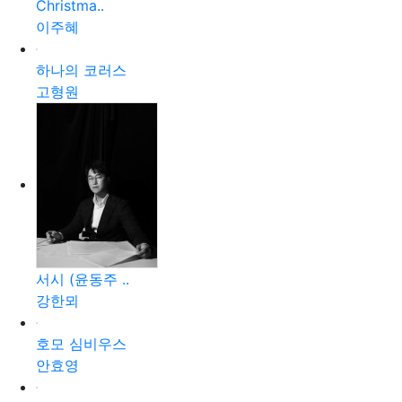
Christma..
이주혜
하나의 코러스
고형원
서시 (윤동주 ..
강한뫼
호모 심비우스
안효영