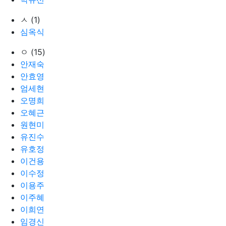
ㅅ (1)
심옥식
ㅇ (15)
안재숙
안효영
엄세현
오명희
오혜근
원현미
유진수
유호정
이건용
이수정
이용주
이주혜
이희연
임경신