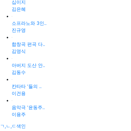
십이지
김은혜
소프라노와 3인..
진규영
합창곡 편곡 다..
김영식
아버지 도산 안..
김동수
칸타타 '들의 ..
이건용
음악극 '윤동주..
이용주
ㄱ,ㄴ,ㄷ색인