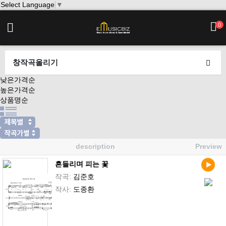
Select Language
▼
0
창작곡올리기
낮은가격순
높은가격순
상품명순
description
Preview
흔들리며 피는 꽃
작곡:
김준호
작사:
도종환