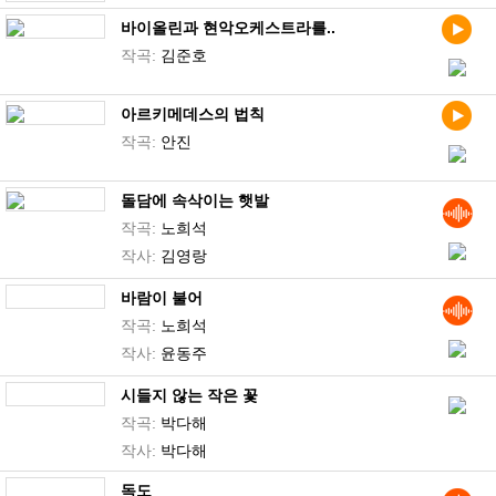
바이올린과 현악오케스트라를..
작곡:
김준호
아르키메데스의 법칙
작곡:
안진
돌담에 속삭이는 햇발
작곡:
노희석
작사:
김영랑
바람이 불어
작곡:
노희석
작사:
윤동주
시들지 않는 작은 꽃
작곡:
박다해
작사:
박다해
독도