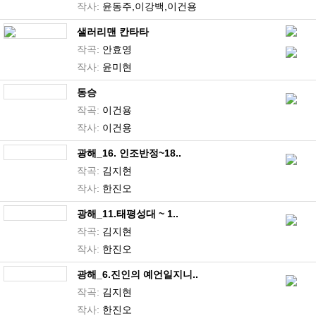
작사:
윤동주,이강백,이건용
샐러리맨 칸타타
작곡:
안효영
작사:
윤미현
동승
작곡:
이건용
작사:
이건용
광해_16. 인조반정~18..
작곡:
김지현
작사:
한진오
광해_11.태평성대 ~ 1..
작곡:
김지현
작사:
한진오
광해_6.진인의 예언일지니..
작곡:
김지현
작사:
한진오