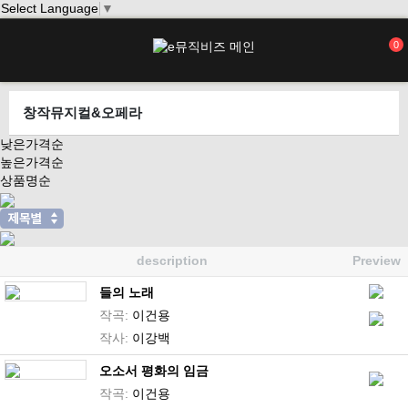
Select Language
▼
0
창작뮤지컬&오페라
낮은가격순
높은가격순
상품명순
description
Preview
들의 노래
작곡:
이건용
작사:
이강백
오소서 평화의 임금
작곡:
이건용