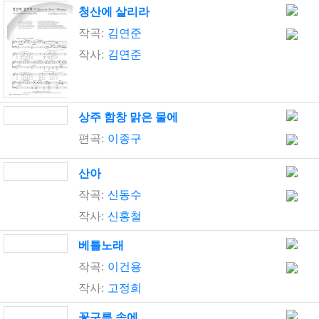
청산에 살리라
작곡:
김연준
작사:
김연준
상주 함창 맑은 물에
편곡:
이종구
산아
작곡:
신동수
작사:
신홍철
베틀노래
작곡:
이건용
작사:
고정희
꽃구름 속에