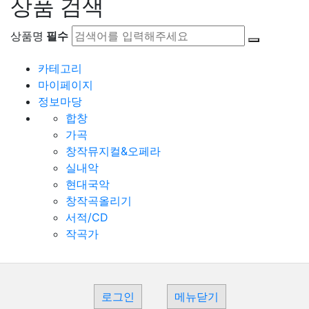
상품 검색
상품명
필수
카테고리
마이페이지
정보마당
합창
가곡
창작뮤지컬&오페라
실내악
현대국악
창작곡올리기
서적/CD
작곡가
로그인
메뉴닫기