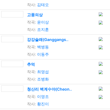
작사:
김태오
고풍의상
작곡:
윤이상
작사:
조지훈
강강술래(Ganggangs..
작곡:
백병동
작사:
이동주
추억
작곡:
최영섭
작사:
조병화
청산리 벽계수야(Cheon..
작곡:
이영조
작사:
황진이