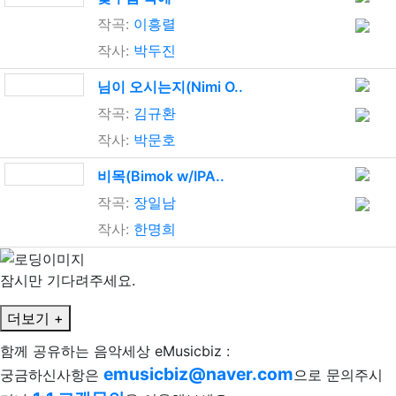
작곡:
이흥렬
작사:
박두진
님이 오시는지(Nimi O..
작곡:
김규환
작사:
박문호
비목(Bimok w/IPA..
작곡:
장일남
작사:
한명희
잠시만 기다려주세요.
더보기 +
함께 공유하는 음악세상 eMusicbiz :
emusicbiz@naver.com
궁금하신사항은
으로 문의주시