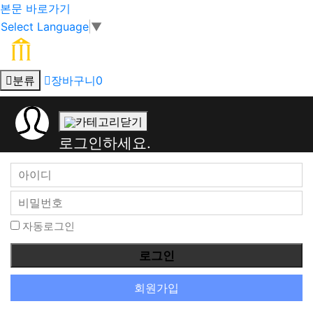
본문 바로가기
Select Language
▼
분류
장바구니
0
회
카테고리닫기
원
로그인하세요.
로
그
인
자동로그인
회원가입