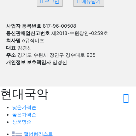
로그인
메뉴닫기
사업자 등록번호
817-96-00508
통신판매업신고번호
제2018-수원장안-0259호
회사명
e뮤직비즈
대표
임경신
주소
경기도 수원시 장안구 경수대로 935
개인정보 보호책임자
임경신
현대국악
낮은가격순
높은가격순
상품명순
앨범형리스트