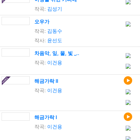
작곡:
김성기
오우가
작곡:
김동수
작사:
윤선도
차음악, 잎, 물, 빛 _..
작곡:
이건용
해금가락 II
작곡:
이건용
해금가락 I
작곡:
이건용