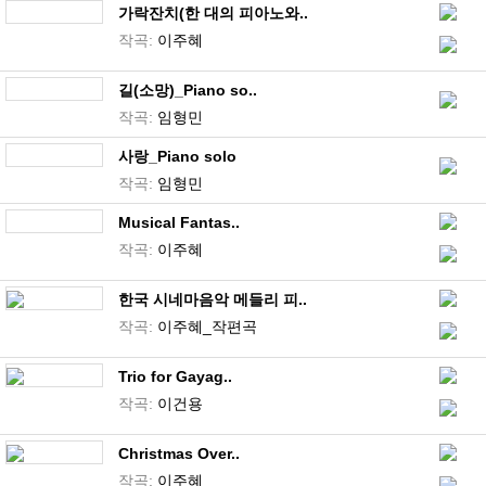
가락잔치(한 대의 피아노와..
작곡:
이주혜
길(소망)_Piano so..
작곡:
임형민
사랑_Piano solo
작곡:
임형민
Musical Fantas..
작곡:
이주혜
한국 시네마음악 메들리 피..
작곡:
이주혜_작편곡
Trio for Gayag..
작곡:
이건용
Christmas Over..
작곡:
이주혜