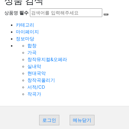
상품 검색
상품명
필수
카테고리
마이페이지
정보마당
합창
가곡
창작뮤지컬&오페라
실내악
현대국악
창작곡올리기
서적/CD
작곡가
로그인
메뉴닫기