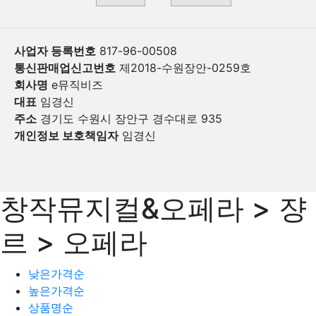
사업자 등록번호
817-96-00508
통신판매업신고번호
제2018-수원장안-0259호
회사명
e뮤직비즈
대표
임경신
주소
경기도 수원시 장안구 경수대로 935
개인정보 보호책임자
임경신
창작뮤지컬&오페라 > 쟝
르 > 오페라
낮은가격순
높은가격순
상품명순