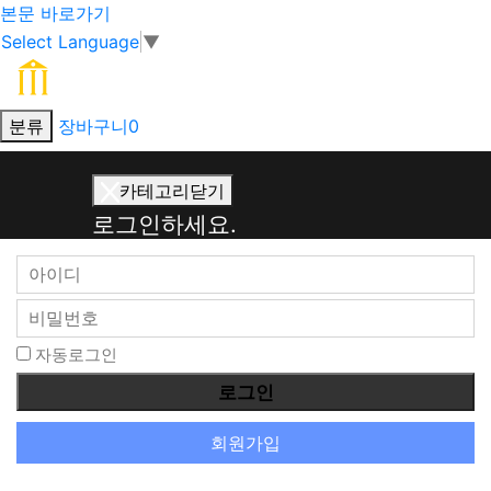
본문 바로가기
Select Language
▼
분류
장바구니
0
회
카테고리닫기
원
로그인하세요.
로
그
인
자동로그인
회원가입