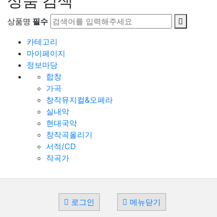
상품 검색
상품명
필수
카테고리
마이페이지
정보마당
합창
가곡
창작뮤지컬&오페라
실내악
현대국악
창작곡올리기
서적/CD
작곡가
로그인
메뉴닫기