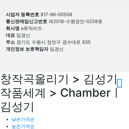
사업자 등록번호
817-96-00508
통신판매업신고번호
제2018-수원장안-0259호
회사명
e뮤직비즈
대표
임경신
주소
경기도 수원시 장안구 경수대로 935
개인정보 보호책임자
임경신
창작곡올리기 > 김성기
작품세계 > Chamberㅣ
김성기
낮은가격순
높은가격순